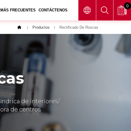
0
 MÁS FRECUENTES
CONTÁCTENOS
Productos
Rectificado De Roscas
cas
líndrica de interiores/
adora de centros