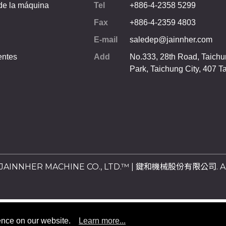
de la máquina
Tel
+886-4-2358 5299
Fax
+886-4-2359 4803
E-mail
saledep@jainnher.com
entes
Add
No.333, 28th Road, Taichun
Park,
Taichung City
,
407
T
6 JAINNHER MACHINE CO., LTD.™ | 鍵和機械股份有限公司. All 
ence on our website.
Learn more...