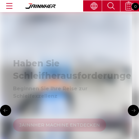
0
Präzisionsschleifen
für fortschrittliche
Fertigung
JAINNHER MACHINE ENTDECKEN