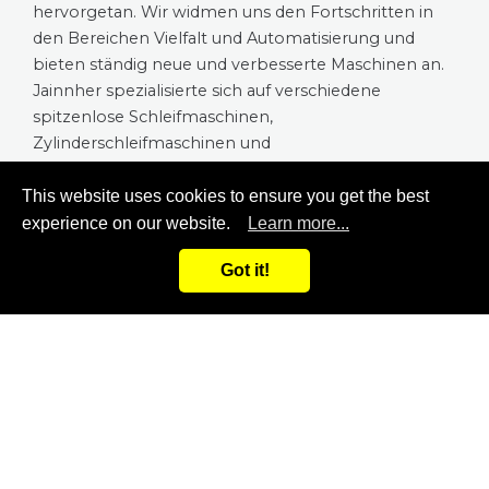
hervorgetan. Wir widmen uns den Fortschritten in
den Bereichen Vielfalt und Automatisierung und
bieten ständig neue und verbesserte Maschinen an.
Jainnher spezialisierte sich auf verschiedene
spitzenlose Schleifmaschinen,
Zylinderschleifmaschinen und
Innenschleifmaschinen sowie verschiedene
automatische Lade- und Entladesysteme für NC und
This website uses cookies to ensure you get the best
CNC. Unsere Präzisionswerkzeugmaschinen werden
experience on our website.
Learn more...
weltweit verkauft.
+886 4-23585299
Got it!
Mehr anzeigen