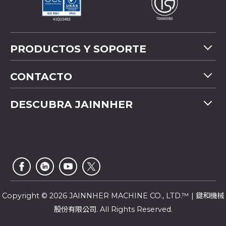
PRODUCTOS Y SOPORTE
Descripción general de la máquina
CONTACTO
Solicitud
Tel
+886-4-2358 5299
DESCUBRA JAINNHER
Vídeo
Fax
+886-4-2359 4803
Preguntas más frecuentes
Perfil de la compañía
E-mail
saledep@jainnher.com
Mapa del Sitio
Noticias
Add
No.333, 28th Road, Taichung Industrial Park,
E-Catálogo
Carta de noticias
Taichung City
,
407
Taiwan
Servicio al cliente
Copyright © 2026 JAINNHER MACHINE CO., LTD.™ | 鍵和機械
股份有限公司. All Rights Reserved.