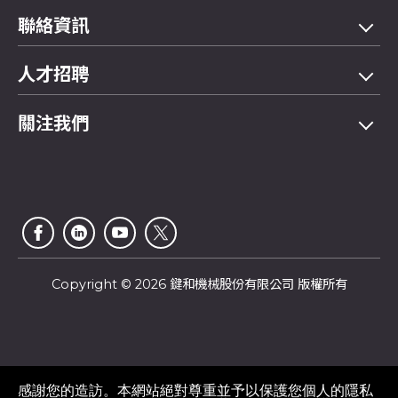
機型總覽
聯絡資訊
應用領域
電話
04-2358 5299
人才招聘
展示影片
傳真
04-2359 4803
FAQ問與答
關注我們
E-mail
saledep@jainnher.com
網站地圖
地址
407
台中市
西屯區
工業區二十八路333號
公司介紹
電子型錄
最新消息
客戶服務
電子報
Copyright © 2026 鍵和機械股份有限公司 版權所有
感謝您的造訪。本網站絕對尊重並予以保護您個人的隱私