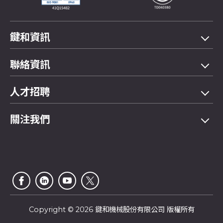
鍵和資訊
機型總覽
聯絡資訊
應用領域
電話
04-2358 5299
人才招聘
展示影片
傳真
04-2359 4803
FAQ問與答
關注我們
E-mail
saledep@jainnher.com
網站地圖
地址
407
台中市
西屯區
工業區二十八路333號
公司介紹
電子型錄
最新消息
客戶服務
電子報
Copyright © 2026 鍵和機械股份有限公司 版權所有