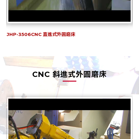
內圓+直進式磨床自動化解決方案
J
CNC 斜進式外圓磨床