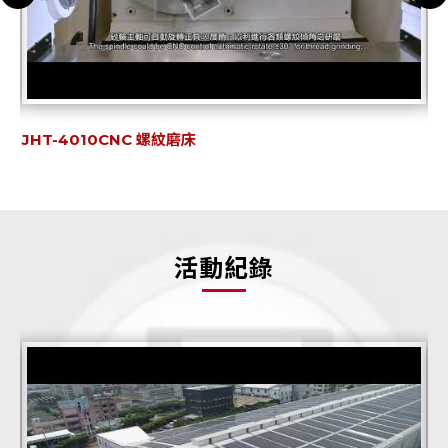
智慧螺紋研磨解決方案 JHT-4010CNC
J
活動紀錄