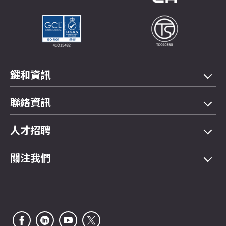
鍵和資訊
機型總覽
聯絡資訊
應用領域
電話
04-2358 5299
人才招聘
展示影片
傳真
04-2359 4803
FAQ問與答
關注我們
E-mail
saledep@jainnher.com
網站地圖
地址
407
台中市
西屯區
工業區二十八路333號
公司介紹
電子型錄
最新消息
客戶服務
電子報