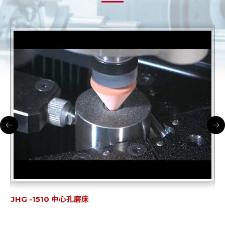
JHG-1510NC2 中心孔磨床
J