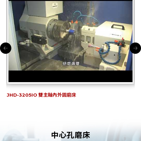
JHD-3205IO 雙主軸內外圓磨床
J
中心孔磨床