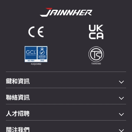
鍵和資訊
機型總覽
聯絡資訊
應用領域
電話
04-2358 5299
人才招聘
展示影片
傳真
04-2359 4803
FAQ問與答
關注我們
E-mail
saledep@jainnher.com