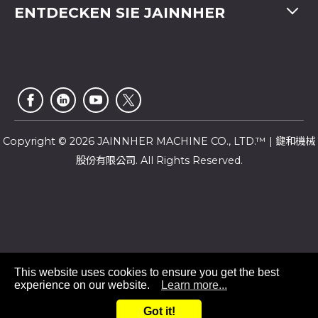
Tel
+886-4-2358 5299
ENTDECKEN SIE JAINNHER
Video
Fax
+886-4-2359 4803
FAQ
Unternehmensprofil
E-mail
saledep@jainnher.com
Sitemap
Nachrichten
Add
No.333, 28th Road, Taichung Industrial Park,
E-Katalog
Newsletter
Taichung City
,
407
Taiwan
Kundendienst
Copyright © 2026 JAINNHER MACHINE CO., LTD.™ | 鍵和機械
股份有限公司. All Rights Reserved.
This website uses cookies to ensure you get the best
experience on our website.
Learn more...
+886 4-23585299
Got it!