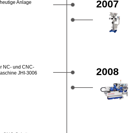
2007
heutige Anlage
er NC- und CNC-
2008
maschine JHI-3006