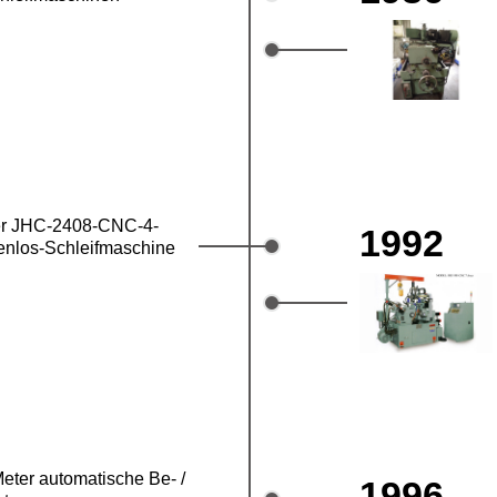
er JHC-2408-CNC-4-
1992
enlos-Schleifmaschine
Meter automatische Be- /
1996