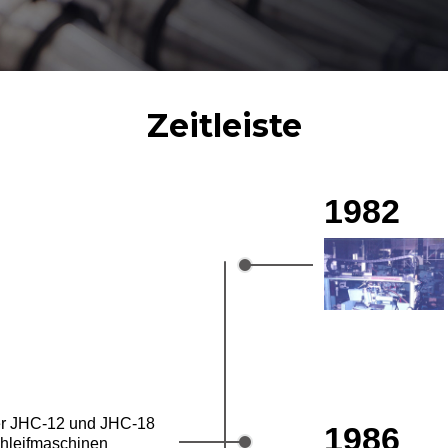
Zeitleiste
1982
er JHC-12 und JHC-18
1986
chleifmaschinen