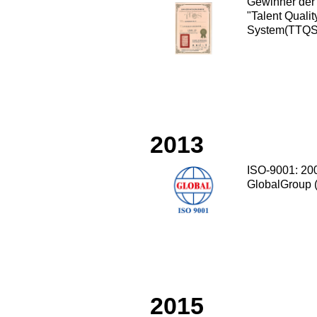
Gewinner der
"Talent Qual
System(TTQS
2013
ISO-9001: 200
GlobalGroup (
2015