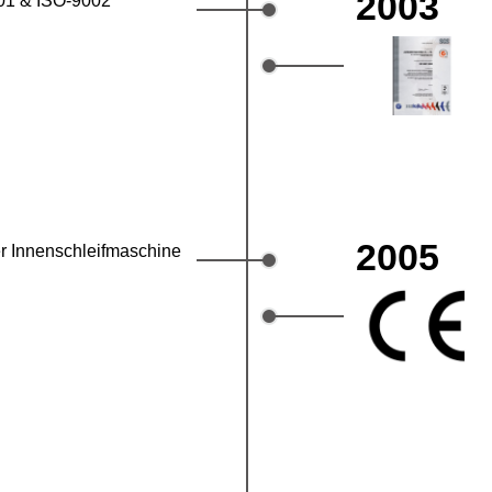
2003
001 & ISO-9002
2005
r Innenschleifmaschine