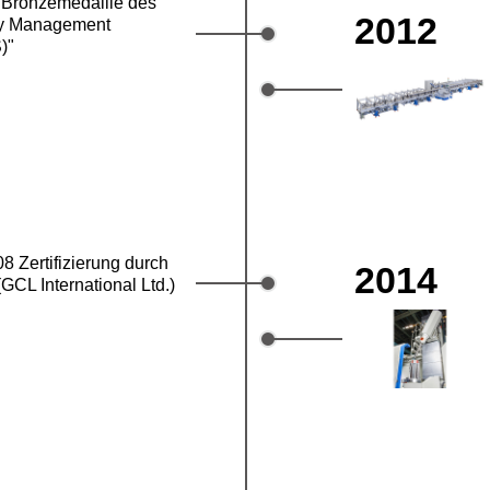
 Bronzemedaille des
2012
ity Management
)"
8 Zertifizierung durch
2014
GCL International Ltd.)