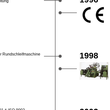
htung
1998
er Rundschleifmaschine