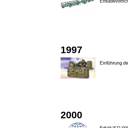
Entladevorric
1997
Einführung d
2000