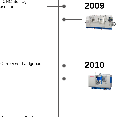
er CNC-Schräg-
2009
aschine
2010
 Center wird aufgebaut