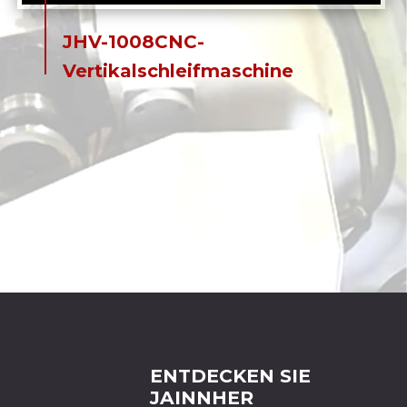
JHV-1008CNC-
Vertikalschleifmaschine
ENTDECKEN SIE
JAINNHER