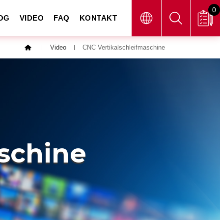
0
OG
VIDEO
FAQ
KONTAKT
Video
CNC Vertikalschleifmaschine
schine