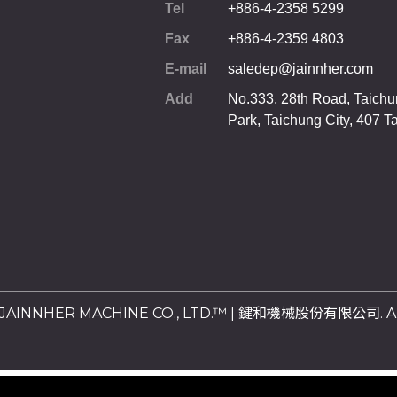
Tel
+886-4-2358 5299
Fax
+886-4-2359 4803
E-mail
saledep@jainnher.com
Add
No.333, 28th Road, Taichun
Park,
Taichung City
,
407
T
6 JAINNHER MACHINE CO., LTD.™ | 鍵和機械股份有限公司. All 