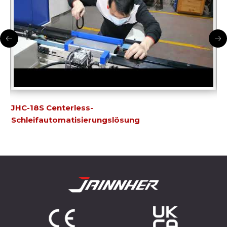
ng
JHC-18S Centerless-
JH
Schleifautomatisierungslösung