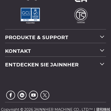
PRODUKTE & SUPPORT
Maschinenübersicht
KONTAKT
Anwendung
Tel
+886-4-2358 5299
ENTDECKEN SIE JAINNHER
Video
Fax
+886-4-2359 4803
FAQ
Unternehmensprofil
E-mail
saledep@jainnher.com
Sitemap
Nachrichten
Add
No.333, 28th Road, Taichung Industrial Park,
E-Katalog
Newsletter
Taichung City
,
407
Taiwan
Kundendienst
Copyright © 2026 JAINNHER MACHINE CO., LTD.™ | 鍵和機械