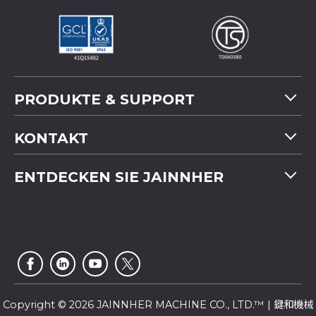
PRODUKTE & SUPPORT
Maschinenübersicht
KONTAKT
Anwendung
Tel
+886-4-2358 5299
ENTDECKEN SIE JAINNHER
Video
Fax
+886-4-2359 4803
FAQ
Unternehmensprofil
E-mail
saledep@jainnher.com
Sitemap
Nachrichten
Add
No.333, 28th Road, Taichung Industrial Park,
E-Katalog
Newsletter
Taichung City
,
407
Taiwan
Kundendienst
Copyright © 2026 JAINNHER MACHINE CO., LTD.™ | 鍵和機械