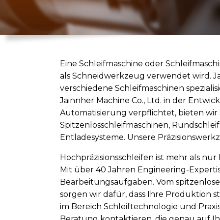
Eine Schleifmaschine oder Schleifmaschine
als Schneidwerkzeug verwendet wird. Jain
verschiedene Schleifmaschinen spezialisie
Jainnher Machine Co., Ltd. in der Entwic
Automatisierung verpflichtet, bieten wir
Spitzenlosschleifmaschinen, Rundschle
Entladesysteme. Unsere Präzisionswerk
Hochpräzisionsschleifen ist mehr als nu
Mit über 40 Jahren Engineering-Experti
Bearbeitungsaufgaben. Vom spitzenlose
sorgen wir dafür, dass Ihre Produktion s
im Bereich Schleiftechnologie und Prax
Beratung
kontaktieren
, die genau auf 