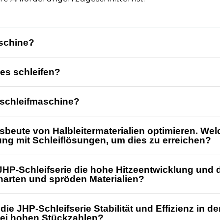
aschine?
ses schleifen?
dschleifmaschine?
sbeute von Halbleitermaterialien optimieren. W
ung mit Schleiflösungen, um dies zu erreichen?
 JHP-Schleifserie die hohe Hitzeentwicklung und
harten und spröden Materialien?
die JHP-Schleifserie Stabilität und Effizienz in d
bei hohen Stückzahlen?