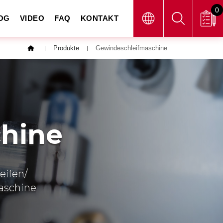
0
OG
VIDEO
FAQ
KONTAKT
Produkte
Gewindeschleifmaschine
hine
eifen/
maschine