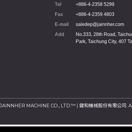
Tel
+886-4-2358 5299
Fax
+886-4-2359 4803
E-mail
saledep@jainnher.com
Add
No.333, 28th Road, Taichun
Park,
Taichung City
,
407
T
6 JAINNHER MACHINE CO., LTD.™ | 鍵和機械股份有限公司. All 