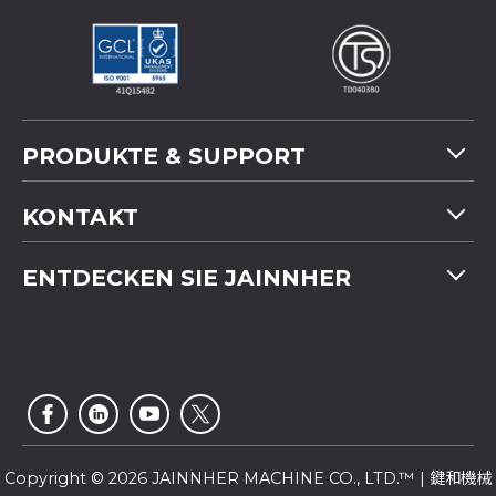
PRODUKTE & SUPPORT
Maschinenübersicht
KONTAKT
Anwendung
Tel
+886-4-2358 5299
ENTDECKEN SIE JAINNHER
Video
Fax
+886-4-2359 4803
FAQ
Unternehmensprofil
E-mail
saledep@jainnher.com
Sitemap
Nachrichten
Add
No.333, 28th Road, Taichung Industrial Park,
E-Katalog
Newsletter
Taichung City
,
407
Taiwan
Kundendienst
Copyright © 2026 JAINNHER MACHINE CO., LTD.™ | 鍵和機械