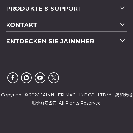
PRODUKTE & SUPPORT
Maschinenübersicht
KONTAKT
Anwendung
Tel
+886-4-2358 5299
ENTDECKEN SIE JAINNHER
Video
Fax
+886-4-2359 4803
FAQ
Unternehmensprofil
E-mail
saledep@jainnher.com
Sitemap
Nachrichten
Add
No.333, 28th Road, Taichung Industrial Park,
E-Katalog
Newsletter
Taichung City
,
407
Taiwan
Kundendienst
Copyright © 2026 JAINNHER MACHINE CO., LTD.™ | 鍵和機械
股份有限公司. All Rights Reserved.