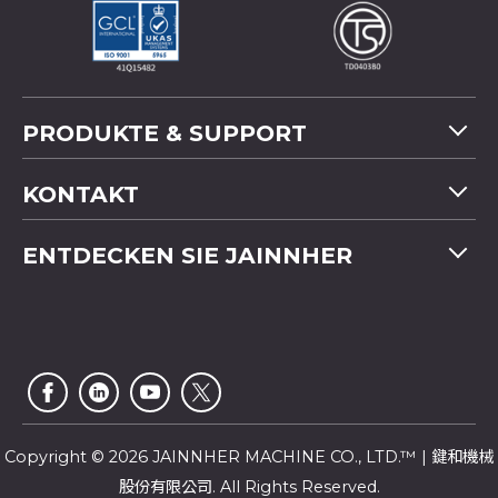
PRODUKTE & SUPPORT
Maschinenübersicht
KONTAKT
Anwendung
Tel
+886-4-2358 5299
ENTDECKEN SIE JAINNHER
Video
Fax
+886-4-2359 4803
FAQ
Unternehmensprofil
E-mail
saledep@jainnher.com
Sitemap
Nachrichten
Add
No.333, 28th Road, Taichung Industrial Park,
E-Katalog
Newsletter
Taichung City
,
407
Taiwan
Kundendienst
Copyright © 2026 JAINNHER MACHINE CO., LTD.™ | 鍵和機械
股份有限公司. All Rights Reserved.