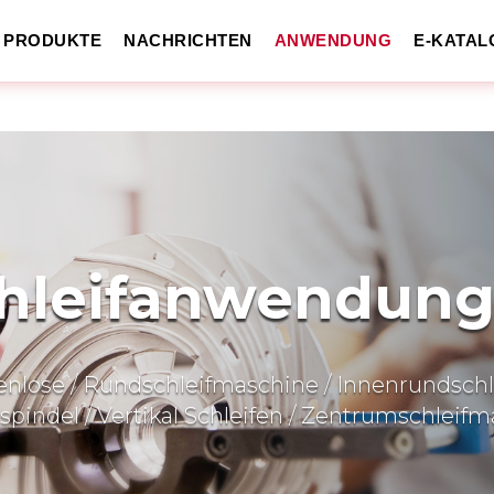
PRODUKTE
NACHRICHTEN
ANWENDUNG
E-KATAL
hleifanwendun
enlose / Rundschleifmaschine / Innenrundschl
pindel / Vertikal Schleifen / Zentrumschleif