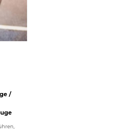
ge /
euge
ühren,