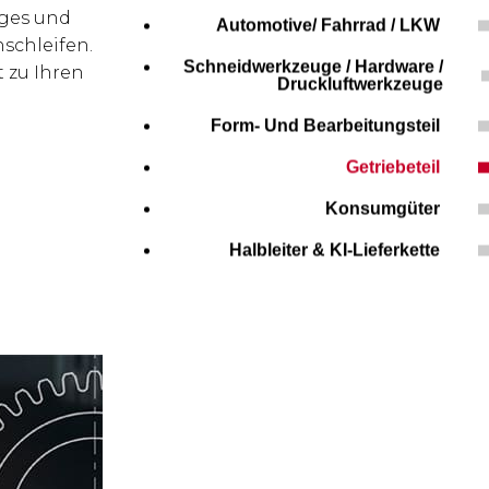
iges und
Automotive/ Fahrrad / LKW
nschleifen.
Schneidwerkzeuge / Hardware /
 zu Ihren
Druckluftwerkzeuge
Form- Und Bearbeitungsteil
Getriebeteil
Konsumgüter
Halbleiter & KI-Lieferkette