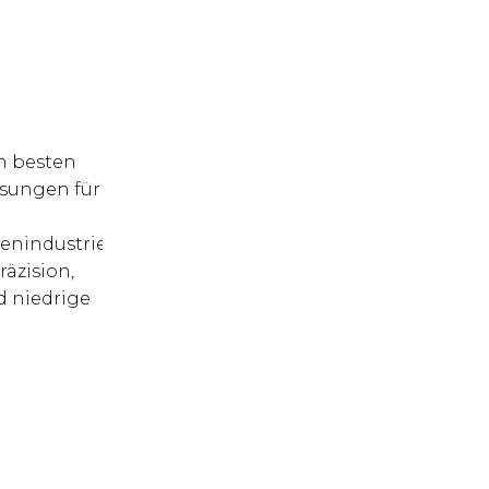
m besten
ösungen für
enindustrie
räzision,
d niedrige