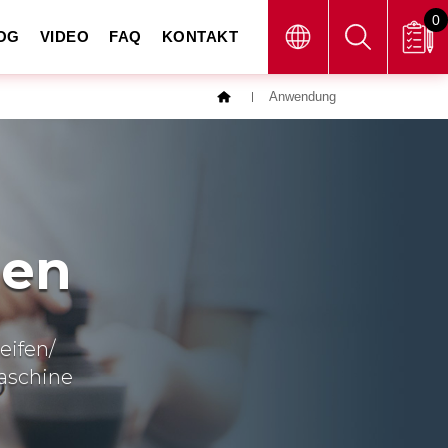
0
OG
VIDEO
FAQ
KONTAKT
Anwendung
gen
eifen/
maschine