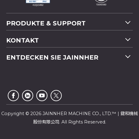
PRODUKTE & SUPPORT
Maschinenübersicht
KONTAKT
Anwendung
Tel
+886-4-2358 5299
ENTDECKEN SIE JAINNHER
Video
Fax
+886-4-2359 4803
FAQ
Unternehmensprofil
E-mail
saledep@jainnher.com
Sitemap
Nachrichten
Add
No.333, 28th Road, Taichung Industrial Park,
E-Katalog
Newsletter
Taichung City
,
407
Taiwan
Kundendienst
Copyright © 2026 JAINNHER MACHINE CO., LTD.™ | 鍵和機械
股份有限公司. All Rights Reserved.