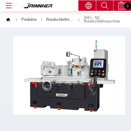
0
JHU－NC-
Produkte
Rundschleifmaschinen
Rundschleifmaschine