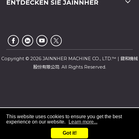
ENTDECKEN SIE JAINNHER
Video
Fax
+886-4-2359 4803
FAQ
Unternehmensprofil
E-mail
saledep@jainnher.com
Sitemap
Nachrichten
Add
No.333, 28th Road, Taichung Industrial Park,
E-Katalog
Newsletter
Taichung City
,
407
Taiwan
Kundendienst
Copyright © 2026 JAINNHER MACHINE CO., LTD.™ | 鍵和機械
股份有限公司. All Rights Reserved.
This website uses cookies to ensure you get the best
experience on our website.
Learn more...
+886 4-23585299
Got it!