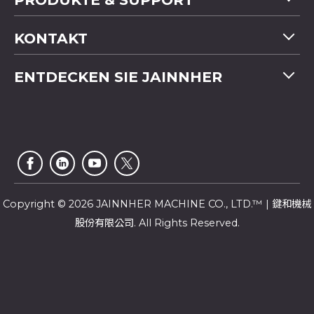
Maschinenübersicht
KONTAKT
Anwendung
Tel
+886-4-2358 5299
ENTDECKEN SIE JAINNHER
Video
Fax
+886-4-2359 4803
FAQ
Unternehmensprofil
E-mail
saledep@jainnher.com
Sitemap
Nachrichten
Add
No.333, 28th Road, Taichung Industrial Park,
E-Katalog
Newsletter
Taichung City
,
407
Taiwan
Kundendienst
Copyright © 2026 JAINNHER MACHINE CO., LTD.™ | 鍵和機械
股份有限公司. All Rights Reserved.