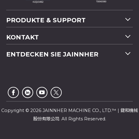
PRODUKTE & SUPPORT
Maschinenübersicht
KONTAKT
Anwendung
Tel
+886-4-2358 5299
ENTDECKEN SIE JAINNHER
Video
Fax
+886-4-2359 4803
FAQ
Unternehmensprofil
E-mail
saledep@jainnher.com
Sitemap
Nachrichten
Add
No.333, 28th Road, Taichung Industrial Park,
E-Katalog
Newsletter
Taichung City
,
407
Taiwan
Kundendienst
Copyright © 2026 JAINNHER MACHINE CO., LTD.™ | 鍵和機械
股份有限公司. All Rights Reserved.